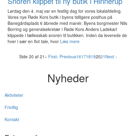
Snoren klippet til ny butik i Hinnerup
Lørdag den 4. maj var en festlig dag for vores lokalafdeling.
Vores nye Røde Kors butik i byens tidligere posthus på
Banegårdsplads 6 åbnede med manér. Byens borgmester Nils
Borring og generalsekretær i Røde Kors Anders Ladekarl
klippede i fællesskab snoren til butikken. Inden da leverede de
hver i sær en flot tale, hvor
Læs mere
Side 20 af 21
« First
‹ Previous
16
17
18
19
20
21
Next ›
Nyheder
Aktiviteter
Frivillig
Kontakt