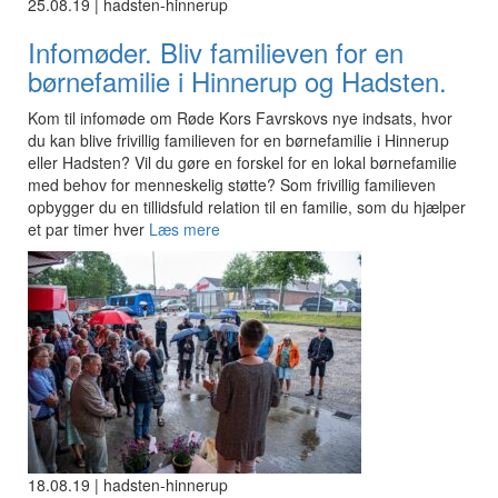
25.08.19 | hadsten-hinnerup
Infomøder. Bliv familieven for en
børnefamilie i Hinnerup og Hadsten.
Kom til infomøde om Røde Kors Favrskovs nye indsats, hvor
du kan blive frivillig familieven for en børnefamilie i Hinnerup
eller Hadsten? Vil du gøre en forskel for en lokal børnefamilie
med behov for menneskelig støtte? Som frivillig familieven
opbygger du en tillidsfuld relation til en familie, som du hjælper
et par timer hver
Læs mere
18.08.19 | hadsten-hinnerup