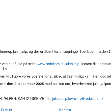
nnerup julehjælp, og der er åbent for ansøgninger i perioden fra den
3
 ved at gå ind på siden
www.rødekors.dk/julehjælp
. Indtast dit postn
il slut.
en vi vil gøre vores yderste for at sikre, at flest muligt kan få en god jul
 svar
den 2. december 2025
med besked om, hvor/hvornår julehjælpen
HJÆLPEN, KAN DU SKRIVE TIL:
julehjaelp.favrskov@rodekors.dk
Frivillig
Kontakt