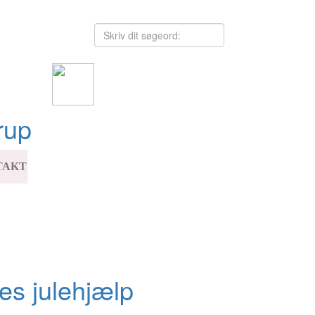
rup
TAKT
es julehjælp